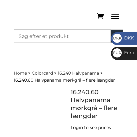
DKK
DKK
DKK
Euro
EUR
€
Home
>
Colorcard
>
16.240 Halvpanama
>
16.240.60 Halvpanama mørkgrå – flere længder
16.240.60
Halvpanama
mørkgrå – flere
længder
Login to see prices